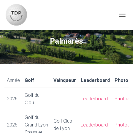
TOG
Palmarès
Année
Golf
Vainqueur
Leaderboard
Photos
Golf du
2026
Leaderboard
Photos
Clou
Golf du
Golf Club
2025
Grand Lyon
Leaderboard
Photos
de Lyon
Chassieu