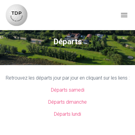
TOG
Départs
Retrouvez les départs jour par jour en cliquant sur les liens :
Départs samedi
Départs dimanche
Départs lundi