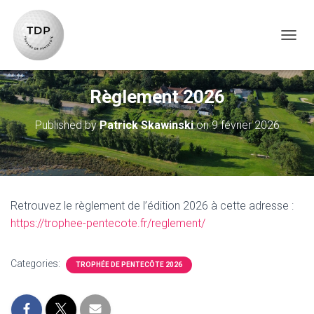
TOG
Règlement 2026
Published by
Patrick Skawinski
on
9 février 2026
Retrouvez le règlement de l’édition 2026 à cette adresse :
https://trophee-pentecote.fr/reglement/
Categories:
TROPHÉE DE PENTECÔTE 2026