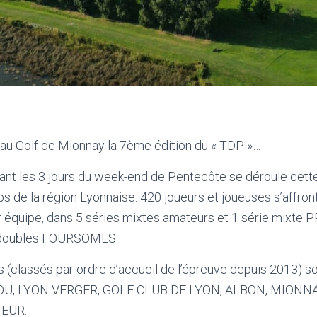
u au Golf de Mionnay la 7ème édition du « TDP »…
ant les 3 jours du week-end de Pentecôte se déroule cette
ubs de la région Lyonnaise. 420 joueurs et joueuses s’affront
r équipe, dans 5 séries mixtes amateurs et 1 série mixte 
n doubles FOURSOMES.
s (classés par ordre d’accueil de l’épreuve depuis 2013) 
OU, LYON VERGER, GOLF CLUB DE LYON, ALBON, MIONNA
EUR.