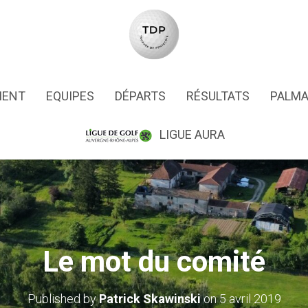
MENT
EQUIPES
DÉPARTS
RÉSULTATS
PALMA
LIGUE AURA
Le mot du comité
Published by
Patrick Skawinski
on
5 avril 2019