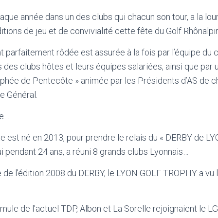
que année dans un des clubs qui chacun son tour, a la lour
tions de jeu et de convivialité cette fête du Golf Rhônalpin
nt parfaitement rôdée est assurée à la fois par l’équipe 
es clubs hôtes et leurs équipes salariées, ainsi que par 
ophée de Pentecôte » animée par les Présidents d’AS de ch
re Général.
re…
 est né en 2013, pour prendre le relais du « DERBY de LYO
i pendant 24 ans, a réuni 8 grands clubs Lyonnais…
de de l’édition 2008 du DERBY, le LYON GOLF TROPHY a vu 
rmule de l’actuel TDP, Albon et La Sorelle rejoignaient le