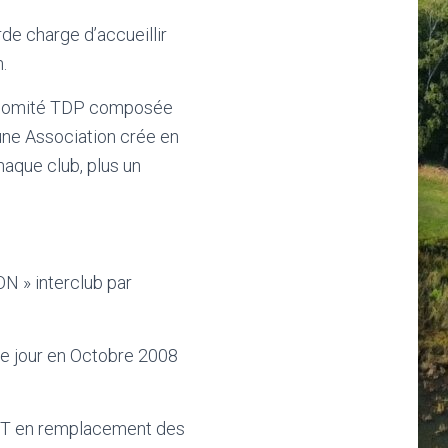
de charge d’accueillir
.
du comité TDP composée
une Association crée en
aque club, plus un
N » interclub par
le jour en Octobre 2008
 LGT en remplacement des