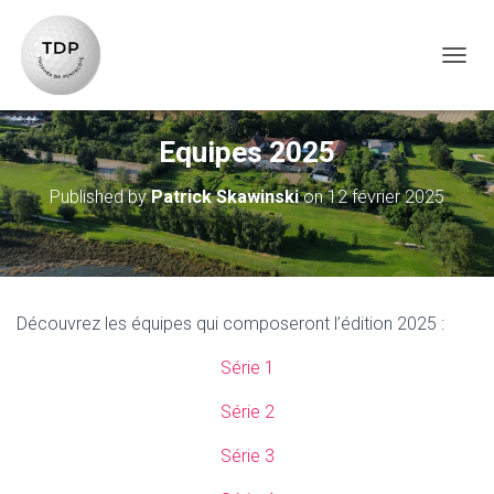
TOG
Equipes 2025
Published by
Patrick Skawinski
on
12 février 2025
Découvrez les équipes qui composeront l’édition 2025 :
Série 1
Série 2
Série 3